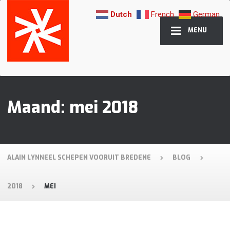
Dutch
French
German
MENU
Maand:
mei 2018
ALAIN LYNNEEL SCHEPEN VOORUIT BREDENE
BLOG
2018
MEI