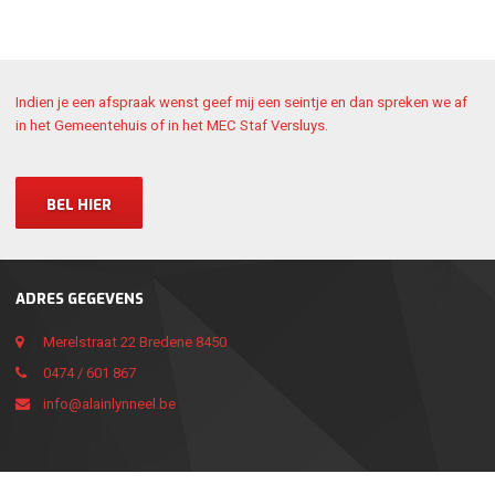
Indien je een afspraak wenst geef mij een seintje en dan spreken we af
in het Gemeentehuis of in het MEC Staf Versluys.
BEL HIER
ADRES GEGEVENS
Merelstraat 22 Bredene 8450
0474 / 601 867
info@alainlynneel.be