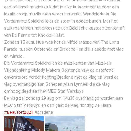
een origineel muziekstuk dat in elke kustgemeente door een
lokale groep muzikanten wordt herwerkt. Wandelorkest Die
Verdammte Spielerei leidt de stoet in goede banen. Met het
stuk marcheert het orkest de tien Belgische kustgemeenten af:
van De Panne tot Knokke-Heist.
Zondag 15 augustus was het de vijfde etappe van The Long
Parade, tussen Oostende en Bredene , en die slaagde met vlag
en wimpel.
Die Verdammte Spielerei en de muzikanten van Muzikale
Vriendenkring Melody Makers Oostende vzw de estafette
onverstoord verder richting Bredene met de vlag en werd de
vlag overhandigd aan Schepen Alain Lynneel die de vlag
omhoog deed aan het MEC Staf Versluys.
De vlag zal zondag 29 aug om 14u30 overhandigd worden aan
MEC Staf Versluys en dan gaat de vlag richting De Haan.
#Beaufort2021
#bredene