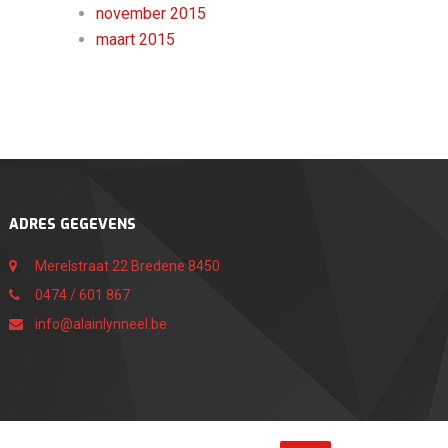
november 2015
maart 2015
ADRES GEGEVENS
Merelstraat 22 Bredene 8450
0474 / 601 867
info@alainlynneel.be