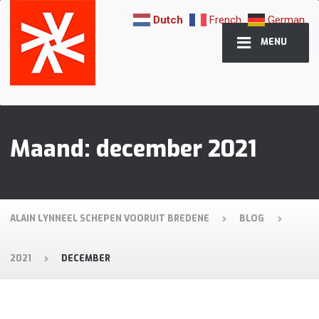
Dutch
French
German
MENU
Maand:
december 2021
ALAIN LYNNEEL SCHEPEN VOORUIT BREDENE
BLOG
2021
DECEMBER